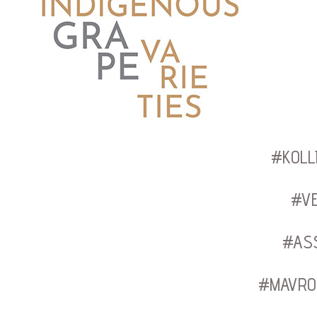
#KOLL
#V
#AS
#MAVRO