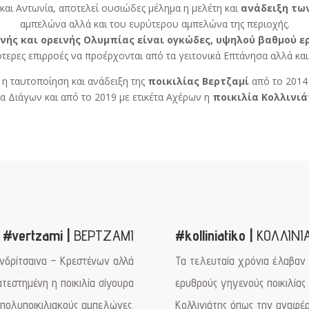
 και Αντωνία, αποτελεί ουσιώδες μέλημα η μελέτη και
ανάδειξη τω
αμπελώνα αλλά και του ευρύτερου αμπελώνα της περιοχής.
ινής και ορεινής Ολυμπίας είναι ογκώδες, υψηλού βαθμού ε
ότερες επιρροές να προέρχονται από τα γειτονικά Επτάνησα αλλά κ
 η ταυτοποίηση και ανάδειξη της
ποικιλίας Βερτζαμί
από το 2014
τα Διάγων και από το 2019 με ετικέτα Αχέρων η
ποικιλία Κολλινιά
#vertzami |
ΒΕΡΤΖΑΜΙ
#kolliniatiko |
ΚΟΛΛΙΝΙ
Ανδρίτσαινα – Κρεστένων αλλά
Τα τελευταία χρόνια έλαβαν χ
ατεστημένη η ποικιλία σίγουρα
ερυθρούς γηγενούς ποικιλίας 
 πολυποικιλιακούς αμπελώνες.
Κολλινιάτης όπως την αναφέρ