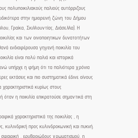
ους πολυποικιλιακούς παλιούς αυτόρριζους
ειδικότερα στην ημιορεινή ζώνη του Δήμου
λου, Γραίκα, Σκιλλουντίας, Διάσελλα). Η
οικιλίας και των οινοποιητικων δυνατοτήτων
ιθανά ενδιαφέρουσα γηγενή ποικιλία του
ικιλία είναι πολύ παλιά και ιστορικά
ενώ υπήρχε η φήμη ότι τα παλιότερα χρόνια
ρες εκτάσεις και πιο συστηματικά έδινε οίνους
α χαρακτηριστικά κυρίως στους
ή όταν η ποικιλία επικρατούσε σημαντικά στη
φικά χαρακτηριστικά της ποικιλίας , η
ς, κυλινδρική προς κυλινδροκωνική και πυκνή.
, σφαιρική , ερυθροιώδους χρωματισμού, η