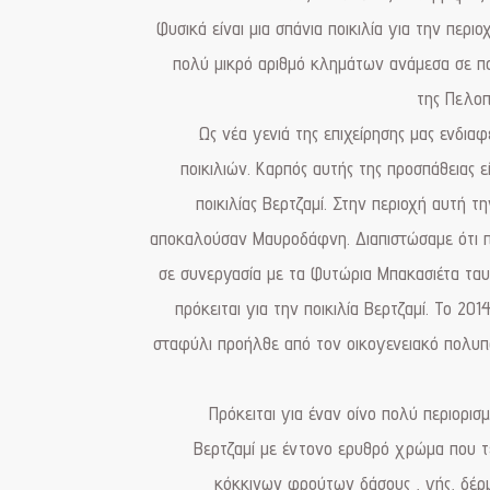
Φυσικά είναι μια σπάνια ποικιλία για την περι
πολύ μικρό αριθμό κλημάτων ανάμεσα σε πολ
της Πελο
Ως νέα γενιά της επιχείρησης μας ενδια
ποικιλιών. Καρπός αυτής της προσπάθειας ε
ποικιλίας Βερτζαμί. Στην περιοχή αυτή τη
αποκαλούσαν Μαυροδάφνη. Διαπιστώσαμε ότι πρό
σε συνεργασία με τα Φυτώρια Μπακασιέτα ταυ
πρόκειται για την ποικιλία Βερτζαμί. Το 201
σταφύλι προήλθε από τον οικογενειακό πολυπ
Πρόκειται για έναν οίνο πολύ περιορισ
Βερτζαμί με έντονο ερυθρό χρώμα που τ
κόκκινων φρούτων δάσους , γής, δέρ