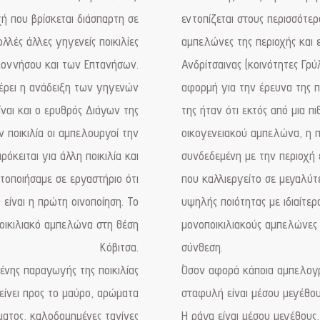
οχή που βρίσκεται διάσπαρτη σε
εντοπίζεται στους περισσότερ
λές άλλες γηγενείς ποικιλίες
αμπελώνες της περιοχής και 
ποννήσου και των Επτανήσων.
Ανδρίτσαινας (κοινότητες Γρύλ
φέρει η ανάδειξη των γηγενών
αφορμή για την έρευνα της π
ίναι και ο ερυθρός Διάγων της
της ήταν ότι εκτός από μια π
ν ποικιλία οι αμπελουργοί την
οικογενειακού αμπελώνα, η πο
κειται για άλλη ποικιλία και
συνδεδεμένη με την περιοχή 
τοποιήσαμε σε εργαστήριο ότι
που καλλιεργείτο σε μεγαλύτε
4 είναι η πρώτη οινοποίηση. Το
υψηλής ποιότητας με ιδιαίτερ
οικιλιακό αμπελώνα στη θέση
μονοποικιλιακούς αμπελώνες 
Κόβιτσα.
σύνθεση.
μένης παραγωγής της ποικιλίας
Όσον αφορά κάποια αμπελογρα
είνει προς το μαύρο, αρώματα
σταφυλή είναι μέσου μεγέθου
ματος, καλοδομημένες τανίνες
Η ράγα είναι μέσου μεγέθους