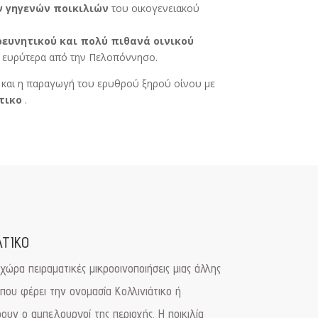
ν γηγενών ποικιλιών
του οικογενειακού
ρευνητικού και πολύ πιθανά οινικού
αι ευρύτερα από την Πελοπόννησο.
 και η παραγωγή του ερυθρού ξηρού οίνου με
τικο
.
ΑΤΙΚΟ
ώρα πειραματικές μικροοινοποιήσεις μιας άλλης
που φέρει την ονομασία Κολλινιάτικο ή
ουν ο αμπελουργοί της περιοχής. Η ποικιλία